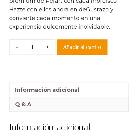
premium de Refart con cada mordisco.
Hazte con ellos ahora en deGustazo y
convierte cada momento en una
experiencia dulcemente inolvidable.
-
+
Añadir al carrito
Bombones
de
Miel
Refart
cantidad
Información adicional
Q & A
Información adicional