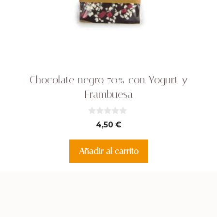
Chocolate negro 70% con Yogurt y
Frambuesa
0
4,50
€
d
e
5
Añadir al carrito