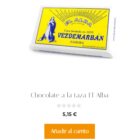
Chocolate a la taza El Alba
0
5,15
€
d
e
5
Añadir al carrito