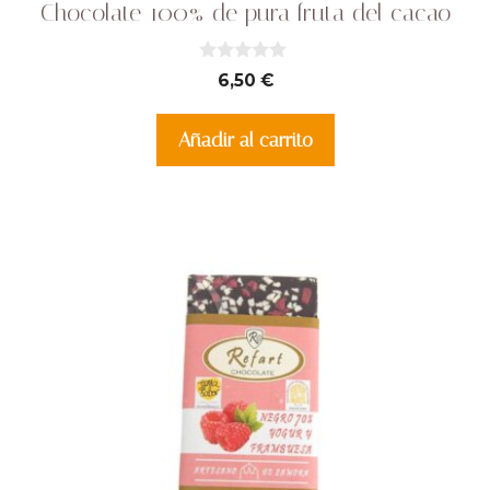
Chocolate 100% de pura fruta del cacao
0
6,50
€
d
e
5
Añadir al carrito