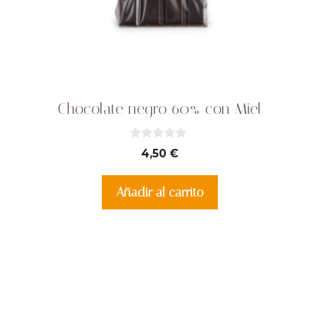
Chocolate negro 60% con Miel
0
4,50
€
d
e
5
Añadir al carrito