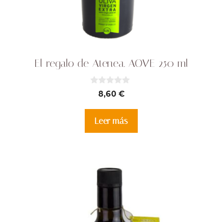
El regalo de Atenea. AOVE 250 ml
0
8,60
€
d
e
5
Leer más