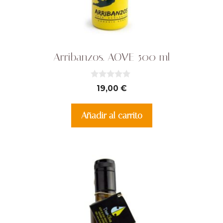
Arribanzos. AOVE 500 ml
0
19,00
€
d
e
5
Añadir al carrito