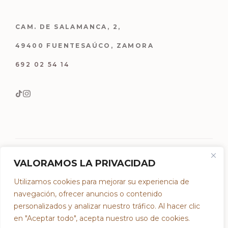
CAM. DE SALAMANCA, 2,
49400 FUENTESAÚCO, ZAMORA
692 02 54 14
VALORAMOS LA PRIVACIDAD
Utilizamos cookies para mejorar su experiencia de
© 2023 DEGUSTAZO. POWERED BY
SPECTRE
navegación, ofrecer anuncios o contenido
TÉRMINOS Y POLÍTICA DE PRIVACIDAD
personalizados y analizar nuestro tráfico. Al hacer clic
en "Aceptar todo", acepta nuestro uso de cookies.