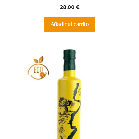
0
28,00
€
d
e
5
Añadir al carrito