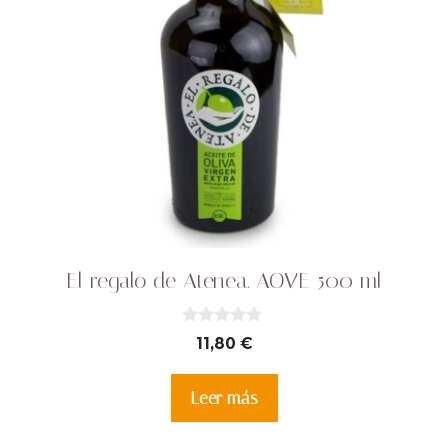
El regalo de Atenea. AOVE 500 ml
0
11,80
€
d
e
5
Leer más