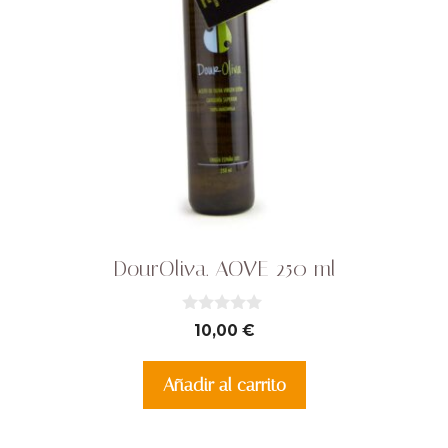
DourOliva. AOVE 250 ml
0
10,00
€
d
e
5
Añadir al carrito