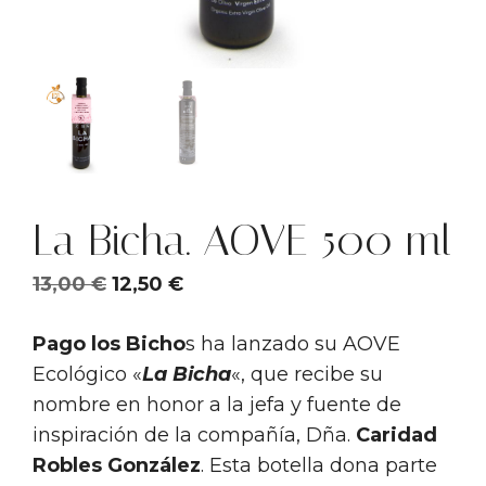
La Bicha. AOVE 500 ml
El
El
13,00
€
12,50
€
precio
precio
Pago los Bicho
original
actual
s ha lanzado su AOVE
Ecológico «
era:
La Bicha
es:
«, que recibe su
nombre en honor a la jefa y fuente de
13,00 €.
12,50 €.
inspiración de la compañía, Dña.
Caridad
Robles González
. Esta botella dona parte