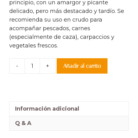
principio, con un amargor y picante
delicado, pero más destacado y tardío. Se
recomienda su uso en crudo para
acompañar pescados, carnes
(especialmente de caza), carpaccios y
vegetales frescos.
-
+
Añadir al carrito
La
Bicha.
AOVE
500
ml
Información adicional
cantidad
Q & A