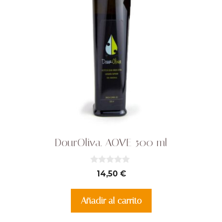
DourOliva. AOVE 500 ml
0
14,50
€
d
e
5
Añadir al carrito