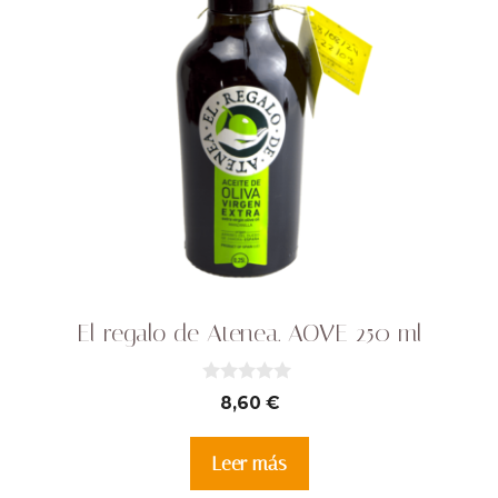
El regalo de Atenea. AOVE 250 ml
0
8,60
€
d
e
5
Leer más