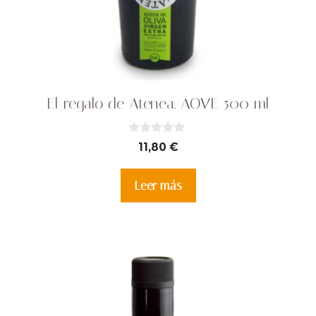
El regalo de Atenea. AOVE 500 ml
0
11,80
€
d
e
5
Leer más