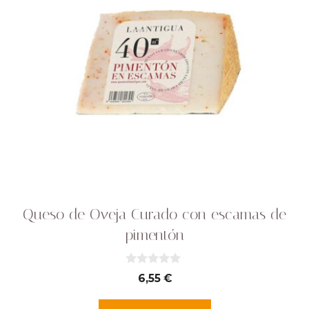
Queso de Oveja Curado con escamas de
pimentón
0
6,55
€
d
e
5