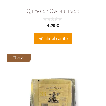
Queso de Oveja curado
0
6,75
€
d
e
5
Añadir al carrito
Nuevo