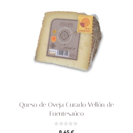
Queso de Oveja Curado Vellón de
Fuentesaúco
0
8,45
€