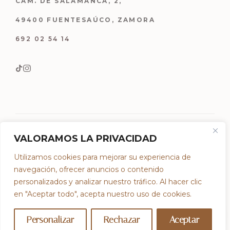
CAM. DE SALAMANCA, 2,
49400 FUENTESAÚCO, ZAMORA
692 02 54 14
VALORAMOS LA PRIVACIDAD
Utilizamos cookies para mejorar su experiencia de
© 2023 DEGUSTAZO. POWERED BY
SPECTRE
navegación, ofrecer anuncios o contenido
TÉRMINOS Y POLÍTICA DE PRIVACIDAD
personalizados y analizar nuestro tráfico. Al hacer clic
en "Aceptar todo", acepta nuestro uso de cookies.
Personalizar
Rechazar
Aceptar