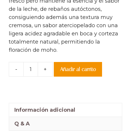
fresco pero mantiene la esencia y el sabor
de la leche, de rebaños autóctonos,
consiguiendo además una textura muy
cremosa, un sabor aterciopelado con una
ligera acidez agradable en boca y corteza
totalmente natural, permitiendo la
floración de moho.
-
+
Añadir al carrito
Queso
de
oveja
Semicurado
cantidad
Información adicional
Q & A