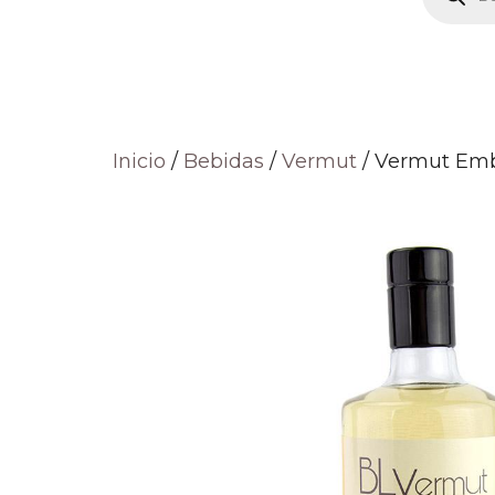
produc
Inicio
/
Bebidas
/
Vermut
/ Vermut Emb