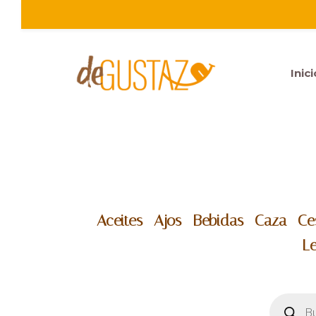
Saltar
al
Inici
contenido
Aceites -
Ajos -
Bebidas -
Caza -
Ce
L
Búsqu
de