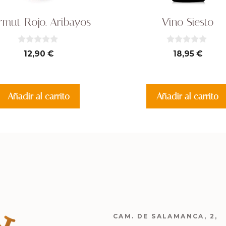
rmut Rojo. Aribayos
Vino Siesto
0
0
12,90
€
18,95
€
d
d
e
e
5
5
Añadir al carrito
Añadir al carrito
CAM. DE SALAMANCA, 2,