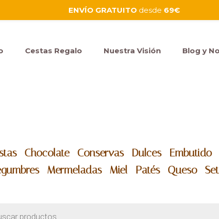
ENVÍO GRATUITO
desde
69€
o
Cestas Regalo
Nuestra Visión
Blog y No
stas -
Chocolate -
Conservas -
Dulces -
Embutido 
egumbres -
Mermeladas -
Miel -
Patés -
Queso -
Se
eda