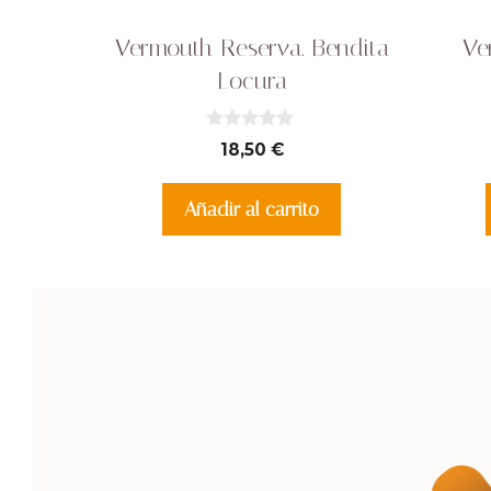
Vermouth Reserva. Bendita
Ve
Locura
0
18,50
€
d
e
5
Añadir al carrito