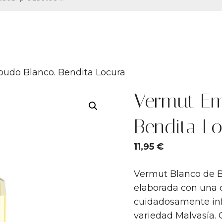
tos
udo Blanco. Bendita Locura
Vermut Em
Bendita L
11,95
€
Vermut Blanco de B
elaborada con una 
cuidadosamente inf
variedad Malvasía. 