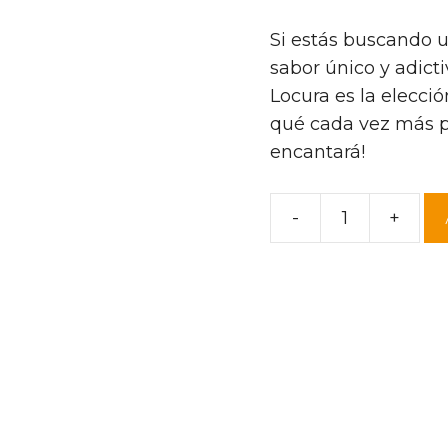
Si estás buscando 
sabor único y adict
Locura es la elecci
qué cada vez más p
encantará!
-
+
Vermut
Embudo
Blanco.
Bendita
Locura
cantidad