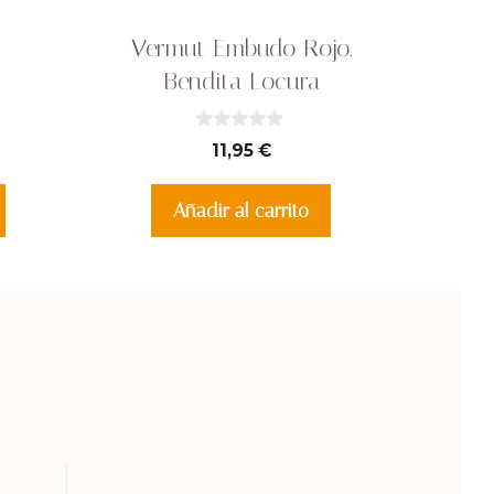
Vermut Embudo Rojo.
Bendita Locura
0
11,95
€
d
e
5
Añadir al carrito