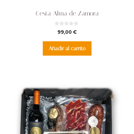
Cesta Alma de Zamora
0
99,00
€
d
e
5
Añadir al carrito