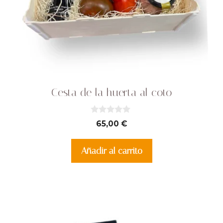
Cesta de la huerta al coto
0
65,00
€
d
e
5
Añadir al carrito