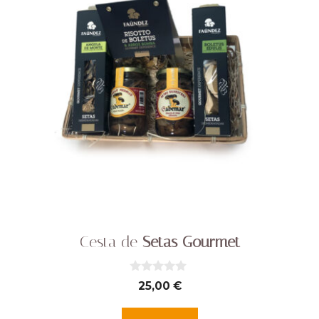
Cesta de
Setas Gourmet
0
25,00
€
d
e
5