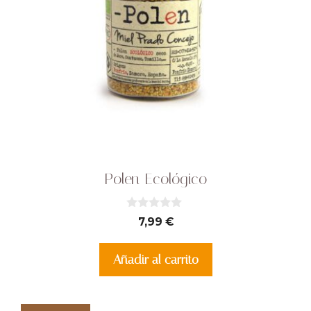
Polen Ecológico
0
7,99
€
d
e
5
Añadir al carrito