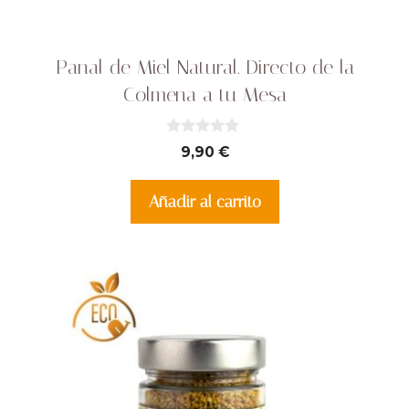
Panal de Miel Natural. Directo de la
Colmena a tu Mesa
0
9,90
€
d
e
5
Añadir al carrito