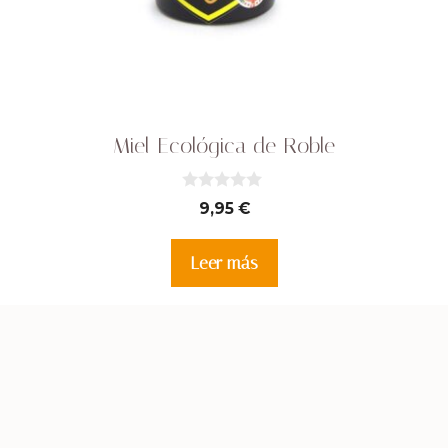
Miel Ecológica de Roble
0
9,95
€
d
e
5
Leer más