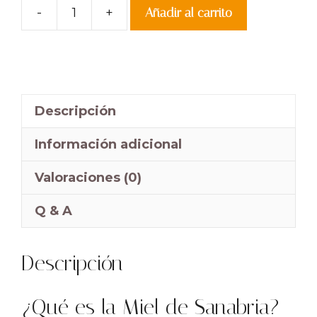
-
+
Añadir al carrito
Miel
de
Sanabria
100%
Natural.
Descripción
Mieles
de
Información adicional
Valcuebo
Valoraciones (0)
cantidad
Q & A
Descripción
¿Qué es la Miel de Sanabria?