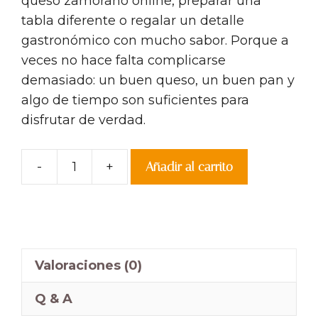
queso zamorano online, preparar una
tabla diferente o regalar un detalle
gastronómico con mucho sabor. Porque a
veces no hace falta complicarse
demasiado: un buen queso, un buen pan y
algo de tiempo son suficientes para
disfrutar de verdad.
-
+
Añadir al carrito
Queso
de
Tartufo
cantidad
Valoraciones (0)
Q & A