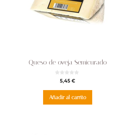
Queso de oveja Semicurado
0
5,45
€
d
e
5
Añadir al carrito