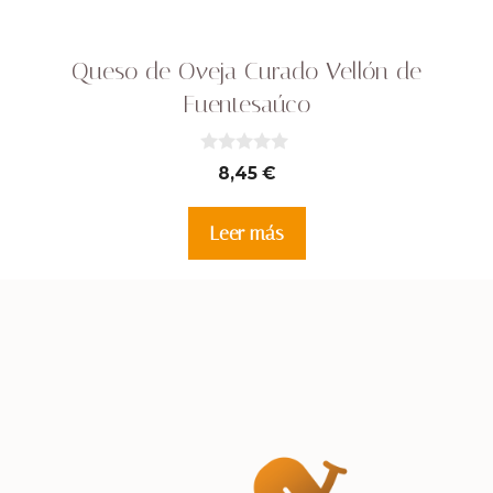
Queso de Oveja Curado Vellón de
Fuentesaúco
0
8,45
€
d
e
5
Leer más