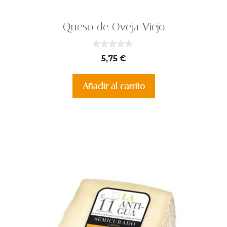
Queso de Oveja Viejo
0
5,75
€
d
e
5
Añadir al carrito