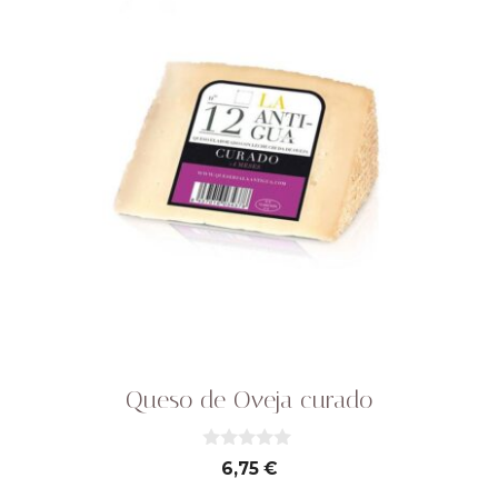
Queso de Oveja curado
0
6,75
€
d
e