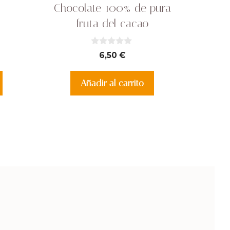
Chocolate 100% de pura
fruta del cacao
0
6,50
€
d
e
5
Añadir al carrito