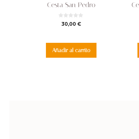
Cesta San Pedro
Ce
0
30,00
€
d
e
5
Añadir al carrito