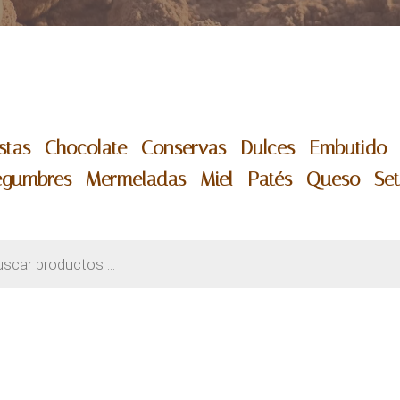
stas -
Chocolate -
Conservas -
Dulces -
Embutido 
egumbres -
Mermeladas -
Miel -
Patés -
Queso -
Se
eda
tos