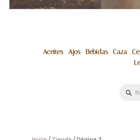
Aceites -
Ajos -
Bebidas -
Caza -
Ce
L
Búsqu
de
produc
Inicio
/
Tienda
/ Página 3