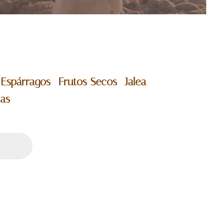
-
Espárragos -
Frutos Secos -
Jalea -
tas