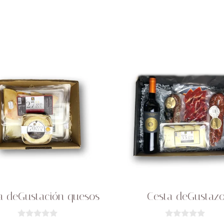
a deGustación quesos
Cesta deGustaz