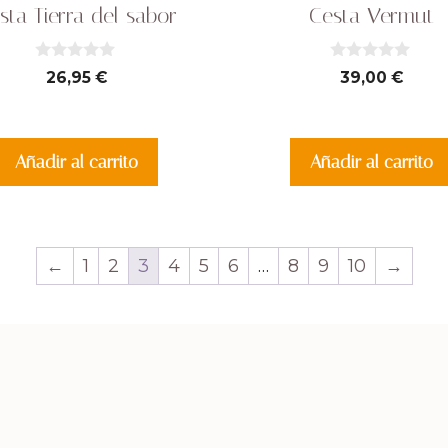
sta Tierra del sabor
Cesta Vermut
0
0
26,95
€
39,00
€
d
d
e
e
5
5
Añadir al carrito
Añadir al carrito
←
1
2
3
4
5
6
…
8
9
10
→